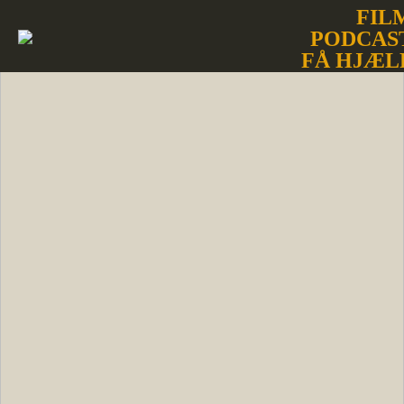
FIL
PODCAS
FÅ HJÆL