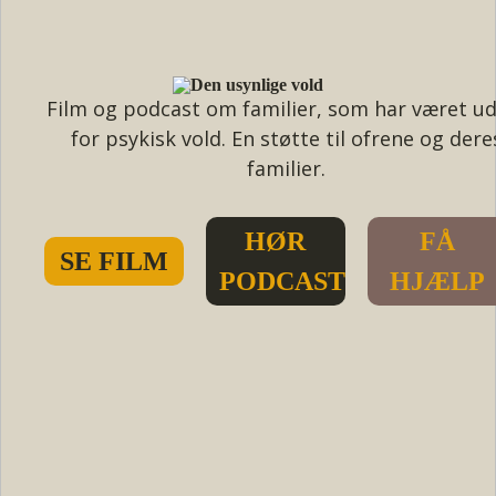
Film og podcast om familier, som har været u
for psykisk vold. En støtte til ofrene og dere
familier.
HØR
FÅ
SE FILM
PODCAST
HJÆLP