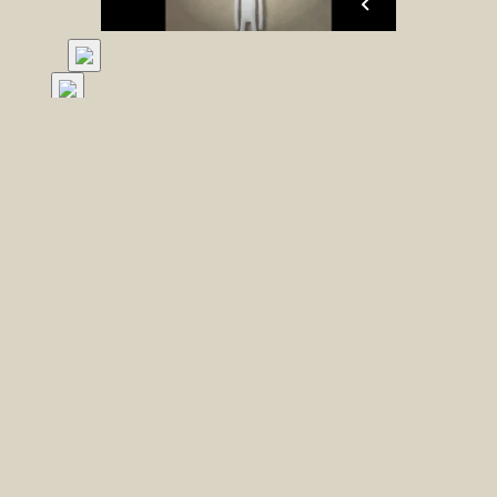
Psykisk vold er svær at få øje på. Den kan
nedbryde et menneske, men efterlader ikke
fysiske mærker.
Man kan komme i fængsel for at udøve
psykisk vold. Alligevel ved de fleste af os ikke,
hvad vi skal se og lytte efter, hvis der foregår
psykisk vold i familien eller hos venner og
bekendte. Vi ved ikke, hvordan vi skal tale om
det, vi ser. Og fordi vi mangler viden og ord,
har de ramte også svært ved at åbne sig og
forklare.